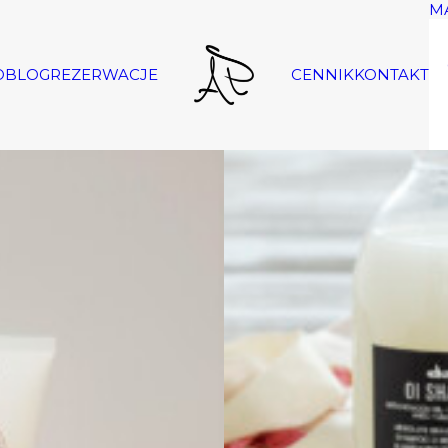
M
O
BLOG
REZERWACJE
CENNIK
KONTAKT
Zobacz produkty