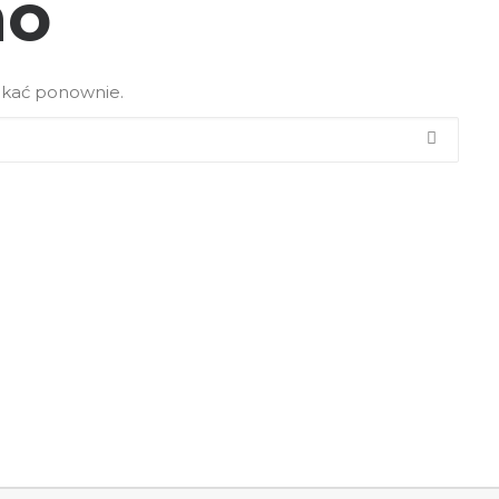
no
ukać ponownie.