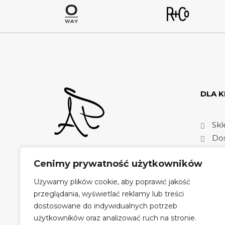
DLA K
Skl
Dos
Moj
Profesjonalizm idący w parze z
Cenimy prywatność użytkowników
Reg
wieloletnim doświadczeniem
Rek
oraz trendami fryzjerskimi
Używamy plików cookie, aby poprawić jakość
Pol
ulokowany w klimatycznej
przeglądania, wyświetlać reklamy lub treści
Pracowni Fryzjerskiej Aleksandry
dostosowane do indywidualnych potrzeb
Płużyńskiej. Zapraszamy!
użytkowników oraz analizować ruch na stronie.