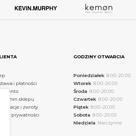
LIENTA
GODZINY OTWARCIA
ep
Poniedziałek
: 8:00-20:00
tawa i płatności
Wtorek
: 8:00-20:00
e konto
Środa
: 8:00-20:00
ulamin sklepu
Czwartek
: 8:00-20:00
lamacje i zwroty
Piątek
: 8:00-20:00
ityka prywatności
Sobota
: 8:00-20:00
Niedziela
: Nieczynne