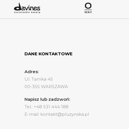
DANE KONTAKTOWE
Adres:
Ul. Tamka 45
00-355 WARSZAWA
Napisz lub zadzwoń:
Tel.: +48 531 444 188
E-mail: kontakt@pluzynska.pl