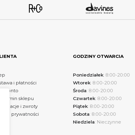
LIENTA
GODZINY OTWARCIA
ep
Poniedziałek
: 8:00-20:00
tawa i płatności
Wtorek
: 8:00-20:00
e konto
Środa
: 8:00-20:00
ulamin sklepu
Czwartek
: 8:00-20:00
lamacje i zwroty
Piątek
: 8:00-20:00
ityka prywatności
Sobota
: 8:00-20:00
Niedziela
: Nieczynne