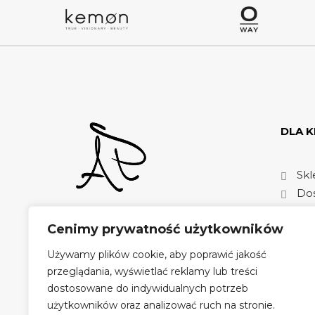
DLA K
Skl
Dos
Moj
Profesjonalizm idący w parze z
Cenimy prywatność użytkowników
Reg
wieloletnim doświadczeniem
Rek
oraz trendami fryzjerskimi
Używamy plików cookie, aby poprawić jakość
Pol
ulokowany w klimatycznej
przeglądania, wyświetlać reklamy lub treści
Pracowni Fryzjerskiej Aleksandry
dostosowane do indywidualnych potrzeb
Płużyńskiej. Zapraszamy!
użytkowników oraz analizować ruch na stronie.