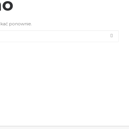
no
ukać ponownie.