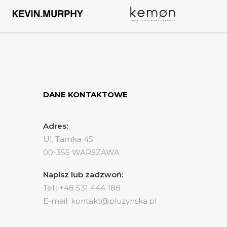
DANE KONTAKTOWE
Adres:
Ul. Tamka 45
00-355 WARSZAWA
Napisz lub zadzwoń:
Tel.: +48 531 444 188
E-mail: kontakt@pluzynska.pl