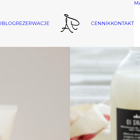
M
O
BLOG
REZERWACJE
CENNIK
KONTAKT
Zobacz produkty