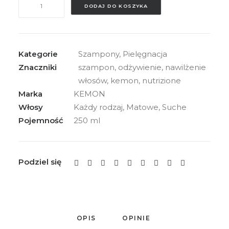
DODAJ DO KOSZYKA
Kemon
Actyva
Nutrizione
Ricca,
Kategorie
Szampony
,
Pielęgnacja
szampon
Znaczniki
szampon
,
odżywienie
,
nawilżenie
do
włosów
,
kemon
,
nutrizione
włosów
Marka
KEMON
bardzo
Włosy
Każdy rodzaj, Matowe, Suche
suchych,
Pojemność
250 ml
250ml
Podziel się
OPIS
OPINIE 