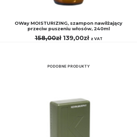
DODAJ DO KOSZYKA
OWay MOISTURIZING, szampon nawilżający
przeciw puszeniu włosów, 240ml
Pierwotna
Aktualna
158,00
zł
139,00
zł
z VAT
cena
cena
wynosiła:
wynosi:
158,00zł.
139,00zł.
PODOBNE PRODUKTY