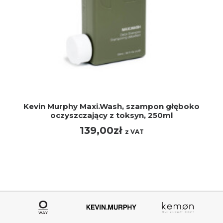
DODAJ DO KOSZYKA
Kevin Murphy Maxi.Wash, szampon głęboko
oczyszczający z toksyn, 250ml
139,00
zł
z VAT