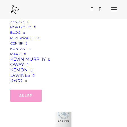
ZESPÓŁ
Strona Główna
PORTFOLIO
BLOG
Kemon Actyva Nutrizione Ricca, szampon do włosów
REZERWACJE
bardzo suchych, 250ml
CENNIK
KONTAKT
MARKI
KEVIN MURPHY
OWAY
KEMON
DAVINES
R+CO
SKLEP