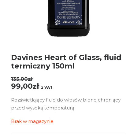
Davines Heart of Glass, fluid
termiczny 150ml
135,00
zł
Pierwotna
Aktualna
99,00
zł
z VAT
cena
cena
Rozświetlający fluid do włosów blond chroniący
wynosiła:
wynosi:
przed wysoką temperaturą
135,00zł.
99,00zł.
Brak w magazynie