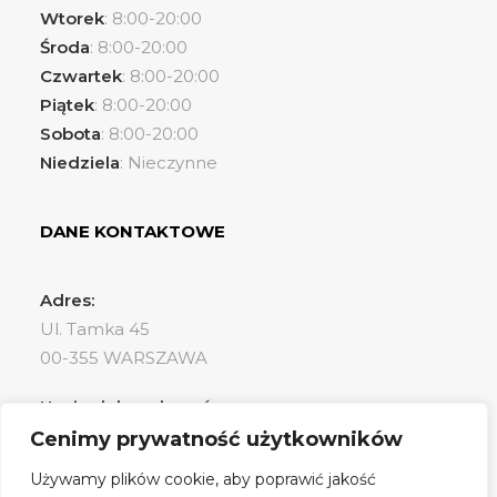
Wtorek
: 8:00-20:00
Środa
: 8:00-20:00
Czwartek
: 8:00-20:00
Piątek
: 8:00-20:00
Sobota
: 8:00-20:00
Niedziela
: Nieczynne
DANE KONTAKTOWE
Adres:
Ul. Tamka 45
00-355 WARSZAWA
Napisz lub zadzwoń:
Tel.: +48 531 444 188
Cenimy prywatność użytkowników
E-mail: kontakt@pluzynska.pl
Używamy plików cookie, aby poprawić jakość