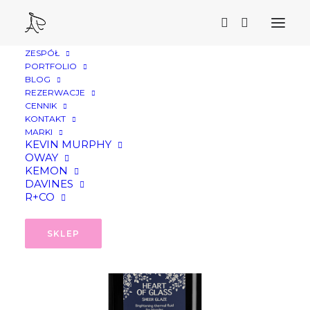
ZESPÓŁ
Strona Główna
PORTFOLIO
BLOG
Davines Heart of Glass, fluid termiczny 150ml
REZERWACJE
CENNIK
KONTAKT
MARKI
KEVIN MURPHY
OWAY
PROMOCJA!
KEMON
DAVINES
R+CO
SKLEP