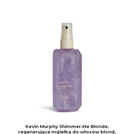
DODAJ DO KOSZYKA
Kevin Murphy Shimmer.Me Blonde,
regenerująca mgiełka do włosów blond,